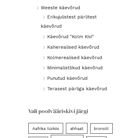
Meeste käevõrud
Erikujulistest pärlitest
käevõrud
Käevõrud "Kolm Kivi"
Kaherealised käevõrud
Kolmerealised käevõrud
Minimalistlikud käevõrud
Punutud käevõrud
Terasest pärliga käevõrud
Vali poolvääriskivi järgi
Aafrika türkiis
ahhaat
bronsiit