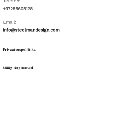
Telefon:
+37255608128
Email:
info@steelmandesign.com
Privaatsuspoliitika
Müügitingimused