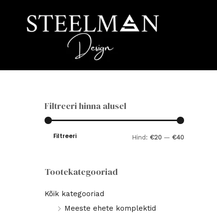
Skip
to
content
Filtreeri hinna alusel
Filtreeri
M
M
Hind:
€20
—
€40
i
a
n
k
Tootekategooriad
i
s
Kõik kategooriad
m
i
Meeste ehete komplektid
a
m