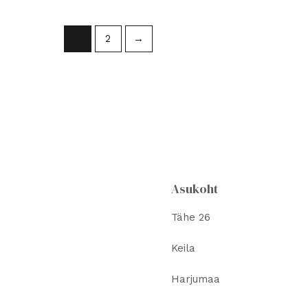
mitu
varia
1
2
→
Vali
saa
teha
toot
Asukoht
Tähe 26
Keila
Harjumaa