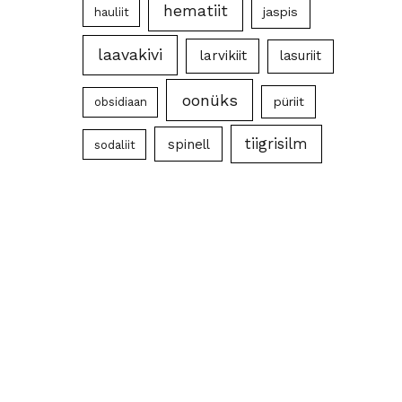
hematiit
jaspis
hauliit
laavakivi
larvikiit
lasuriit
oonüks
püriit
obsidiaan
tiigrisilm
spinell
sodaliit