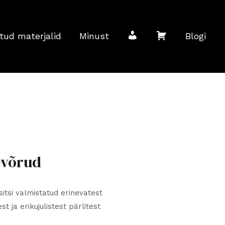
M
O
tud materjalid
Minust
Blogi
i
s
n
t
u
u
äevõrud
k
k
sitsi valmistatud erinevatest
st ja erikujulistest pärlitest
o
o