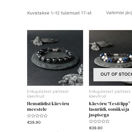
Kuvatakse 1–12 tulemust 17-st
OUT OF STOC
Erikujulistest pärlitest
Erikujulistest pärlitest
käevõrud
käevõrud
Hematiidist käevõru
Käevõru “Eesti lipp”
meestele
lasuriidi, oonüksi ja
jaspisega
Hinnanguga
€
29.90
0
Hinnanguga
€
39.90
/
Sellel
0