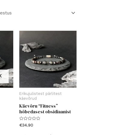
n
r
t
v
o
K
Erikujulistest pärlitest
käevõrud
Käevõru “Fitness”
hõbedasest obsidiaanist
Hinnanguga
€
34.90
0
/
Sellel