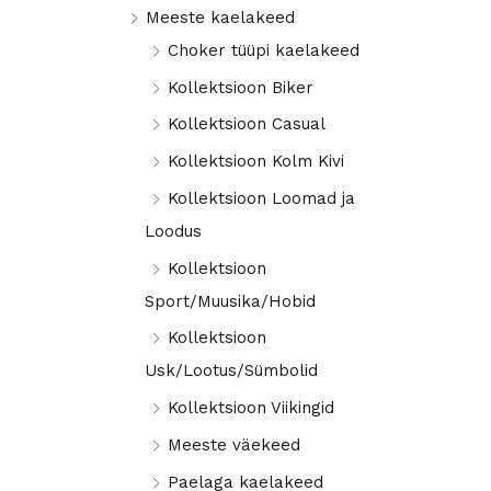
Meeste kaelakeed
a
a
Choker tüüpi kaelakeed
l
a
Kollektsioon Biker
n
l
Kollektsioon Casual
e
n
h
e
Kollektsioon Kolm Kivi
i
h
Kollektsioon Loomad ja
n
i
Loodus
d
n
Kollektsioon
d
Sport/Muusika/Hobid
Kollektsioon
Usk/Lootus/Sümbolid
Kollektsioon Viikingid
Meeste väekeed
Paelaga kaelakeed