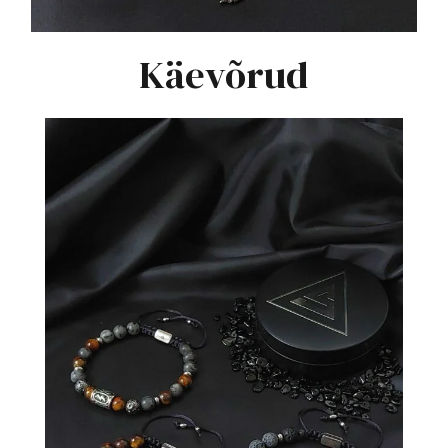
Käevõrud