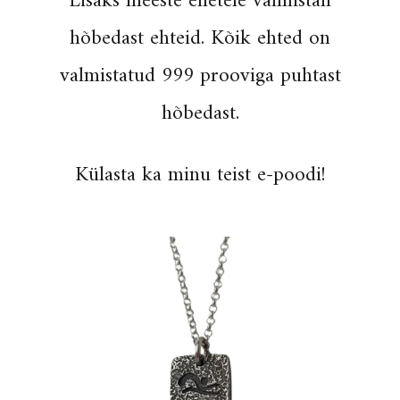
Lisaks meeste ehetele valmistan
hõbedast
ehteid. Kõik ehted on
valmistatud 999 prooviga puhtast
hõbedast.
Külasta ka minu teist e-poodi!