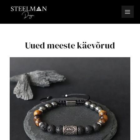
Uued meeste käevõrud