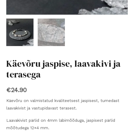
Käevõru jaspise, laavakivi ja
terasega
€
24.90
Käevõru on valmistatud kvaliteetsest jaspisest, tumedast
laavakivist ja vastupidavast terasest.
Laavakivist pärlid on 4mm läbimõõduga, jaspisest pärlid
mõõtudega 12×4 mm.