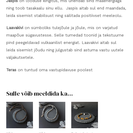
Jaspis
on looduse kingitus, mis ühendab sind maaenergiaga
ning toob tasakaalu sinu ellu. Jaspis aitab sul end maandada,
leida sisemist stabiilsust ning säilitada positiivset meeleolu.
Laavakivi
on sümboliks tulejõule ja jõule, mis on varjatud
maapõue sügavustesse. Selle tumedad toonid ja tekstuurne
pind peegeldavad vulkaanilist energiat. Laavakivi aitab sul
leida sisemist jõudu ning julgustab sind astuma vastu uutele
väljakutsetele.
Teras
on tuntud oma vastupidavuse poolest
Sulle võib meeldida ka…