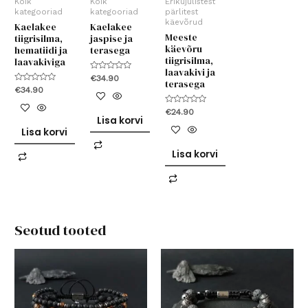
Kõik
Kõik
Erikujulistest
kategooriad
kategooriad
pärlitest
käevõrud
Kaelakee
Kaelakee
Meeste
tiigrisilma,
jaspise ja
käevõru
hematiidi ja
terasega
tiigrisilma,
laavakiviga
laavakivi ja
Hinnanguga
€
34.90
terasega
0
Hinnanguga
€
34.90
/
0
5
/
Hinnanguga
5
€
24.90
0
Lisa korvi
/
Lisa korvi
5
Lisa korvi
Seotud tooted