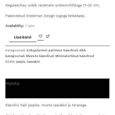
Reguleeritav, sobib randmele ümbermõõduga 17-25 cm.
Pakendatud Steelman Design logoga kinkekarpi.
Availability:
1 laos
Käevõru
Lisa korvi
jaspise,
laavakivi
Kategooriad:
Erikujulistest pärlitest käevõrud
,
Kõik
ja
kategooriad
,
Meeste käevõrud
,
Minimalistlikud käevõrud
terasega
Sildid:
jaspis
,
laavakivi
kogus
Kirjeldus
Arvustused (0)
Käevõru halli jaspise, musta laavakivi ja terasega.