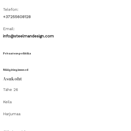
Telefon:
+37255608128
Email:
info@steelmandesign.com
Privaatsuspoliitika
Müügitingimused
Asukoht
Tähe 26
Keila
Harjumaa