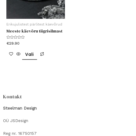
Erikujulistest pärlitest käevõrud
Meeste käevõru tiigrisilmast
Hinnanguga
€
29.90
0
/
Sellel
5
Vali
tootel
on
mitu
varianti.
Valikuid
Kontakt
saab
teha
Steelman Design
tootelehel.
OÜ JSDesign
Reg nr. 16750157