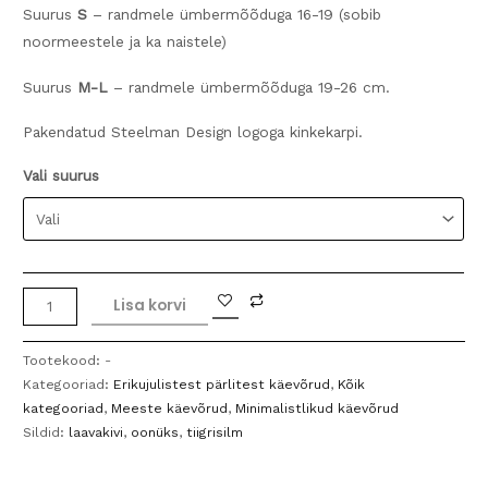
Suurus
S
– randmele ümbermõõduga 16-19 (sobib
noormeestele ja ka naistele)
Suurus
M-L
– randmele ümbermõõduga 19-26 cm.
Pakendatud Steelman Design logoga kinkekarpi.
Vali suurus
Meeste
Lisa korvi
käevõru
"Tasakaal"
Tootekood:
-
kogus
Kategooriad:
Erikujulistest pärlitest käevõrud
,
Kõik
kategooriad
,
Meeste käevõrud
,
Minimalistlikud käevõrud
Sildid:
laavakivi
,
oonüks
,
tiigrisilm