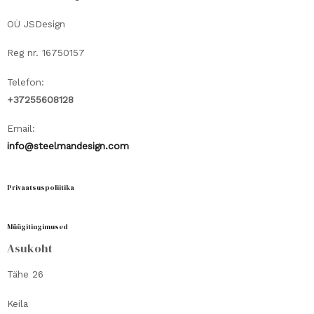
tootelehel.
OÜ JSDesign
Reg nr. 16750157
Telefon:
+37255608128
Email:
info@steelmandesign.com
Privaatsuspoliitika
Müügitingimused
Asukoht
Tähe 26
Keila