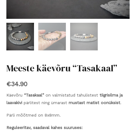
Meeste käevõru “Tasakaal”
€
34.90
Käevõru
“Tasakaal”
on valmistatud tahulistest
tiigrisilma ja
laavakivi
pärlitest ning ümarast
mustast matist oonüksist
.
Pärli mõõtmed on 8x8mm.
Reguleeritav, saadaval kahes suuruses: