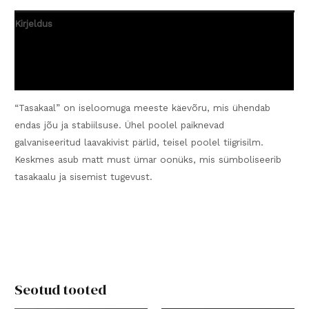
Kirjeldus
Lisainfo
Arvustused (0)
“Tasakaal” on iseloomuga meeste käevõru, mis ühendab
endas jõu ja stabiilsuse. Ühel poolel paiknevad
galvaniseeritud laavakivist pärlid, teisel poolel tiigrisilm.
Keskmes asub matt must ümar oonüks, mis sümboliseerib
tasakaalu ja sisemist tugevust.
Seotud tooted