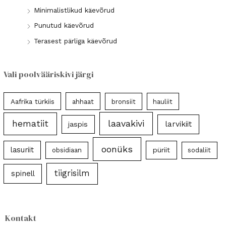
Minimalistlikud käevõrud
Punutud käevõrud
Terasest pärliga käevõrud
Vali poolvääriskivi järgi
Aafrika türkiis
ahhaat
bronsiit
hauliit
laavakivi
hematiit
larvikiit
jaspis
oonüks
lasuriit
püriit
obsidiaan
sodaliit
tiigrisilm
spinell
Kontakt