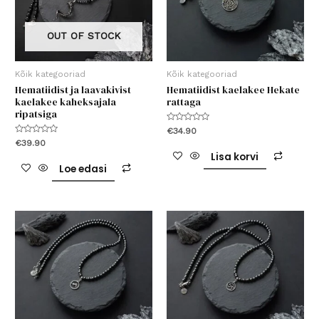
OUT OF STOCK
Kõik kategooriad
Kõik kategooriad
Hematiidist ja laavakivist
Hematiidist kaelakee Hekate
kaelakee kaheksajala
rattaga
ripatsiga
Hinnanguga
€
34.90
0
Hinnanguga
€
39.90
/
0
5
Lisa korvi
/
5
Loe edasi