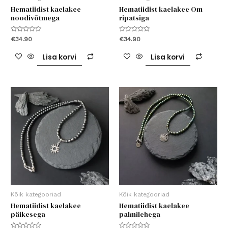
Hematiidist kaelakee
Hematiidist kaelakee Om
noodivõtmega
ripatsiga
Hinnanguga
Hinnanguga
€
34.90
€
34.90
0
0
/
/
5
5
Lisa korvi
Lisa korvi
Kõik kategooriad
Kõik kategooriad
Hematiidist kaelakee
Hematiidist kaelakee
päikesega
palmilehega