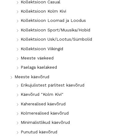
Kollektsioon Casual
e
n
h
e
Kollektsioon Kolm Kivi
i
h
Kollektsioon Loomad ja Loodus
n
i
Kollektsioon Sport/Muusika/Hobid
d
n
Kollektsioon Usk/Lootus/Sümbolid
d
Kollektsioon Viikingid
Meeste väekeed
Paelaga kaelakeed
Meeste käevõrud
Erikujulistest pärlitest käevõrud
Käevõrud "Kolm Kivi"
Kaherealised käevõrud
Kolmerealised käevõrud
Minimalistlikud käevõrud
Punutud käevõrud