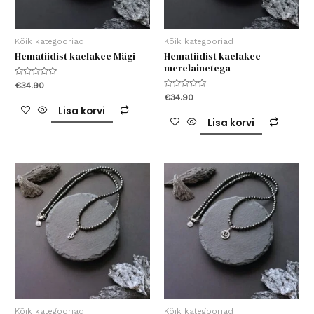
Kõik kategooriad
Kõik kategooriad
Hematiidist kaelakee Mägi
Hematiidist kaelakee
merelainetega
Hinnanguga
€
34.90
0
Hinnanguga
€
34.90
/
0
5
Lisa korvi
/
5
Lisa korvi
Kõik kategooriad
Kõik kategooriad