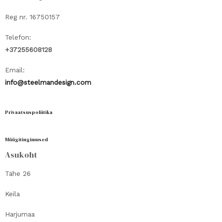
Reg nr. 16750157
Telefon:
+37255608128
Email:
info@steelmandesign.com
Privaatsuspoliitika
Müügitingimused
Asukoht
Tähe 26
Keila
Harjumaa