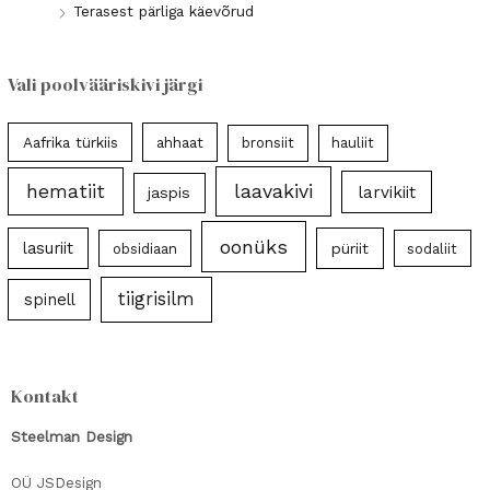
Terasest pärliga käevõrud
Vali poolvääriskivi järgi
Aafrika türkiis
ahhaat
bronsiit
hauliit
laavakivi
hematiit
larvikiit
jaspis
oonüks
lasuriit
püriit
obsidiaan
sodaliit
tiigrisilm
spinell
Kontakt
Steelman Design
OÜ JSDesign