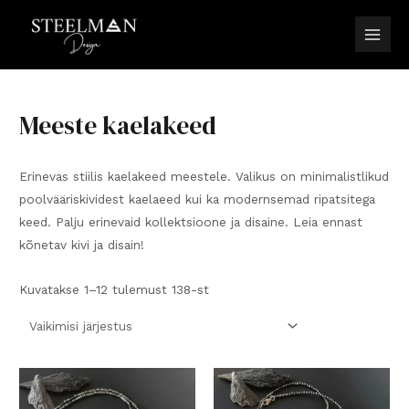
Skip
to
Main
content
Men
Meeste kaelakeed
Erinevas stiilis kaelakeed meestele. Valikus on minimalistlikud
poolvääriskividest kaelaeed kui ka modernsemad ripatsitega
keed. Palju erinevaid kollektsioone ja disaine. Leia ennast
kõnetav kivi ja disain!
Kuvatakse 1–12 tulemust 138-st