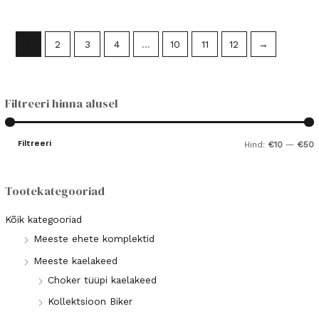
1
2
3
4
…
10
11
12
→
Filtreeri hinna alusel
Filtreeri
Hind:
€10
—
€50
i
a
n
k
Tootekategooriad
i
s
Kõik kategooriad
i
Meeste ehete komplektid
a
Meeste kaelakeed
a
a
Choker tüüpi kaelakeed
l
a
Kollektsioon Biker
n
l