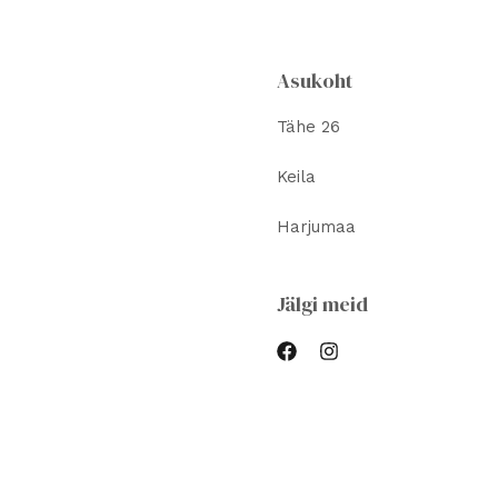
teha
teha
tootelehel.
tootelehel.
Asukoht
Tähe 26
Keila
Harjumaa
Jälgi meid