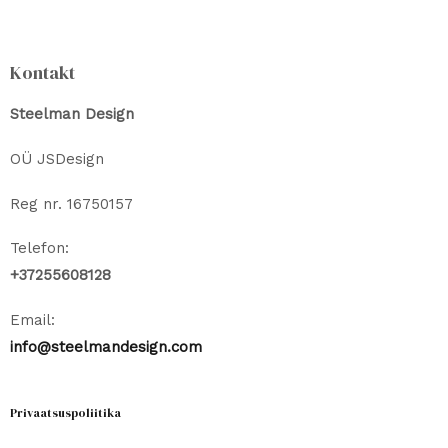
teha
tootelehel.
Kontakt
Steelman Design
OÜ JSDesign
Reg nr. 16750157
Telefon:
+37255608128
Email:
info@steelmandesign.com
Privaatsuspoliitika