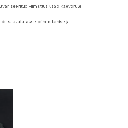
lvaniseeritud viimistlus lisab käevõrule
t edu saavutatakse pühendumise ja