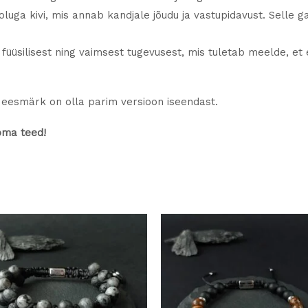
oluga kivi, mis annab kandjale jõudu ja vastupidavust. Selle ga
 füüsilisest ning vaimsest tugevusest, mis tuletab meelde, e
eesmärk on olla parim versioon iseendast.
oma teed!