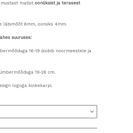
n mustast matist
oonüksist ja terasest
n
r
ite läbimõõt 6mm, oonüks 4mm.
t
v
kahes suuruses:
ermõõduga 16-19 (sobib noormeestele ja
o
ümbermõõduga 19-26 cm.
sign logoga kinkekarpi.