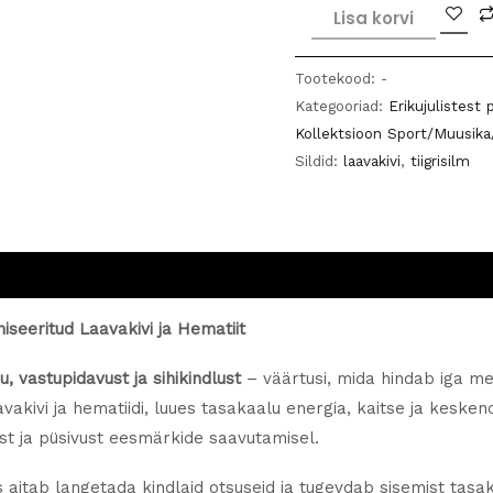
Käevõru
Lisa korvi
"Fitness"
tiigrisilmast
Tootekood:
-
ja
Kategooriad:
Erikujulistest 
galvaniseeritud
Kollektsioon Sport/Muusika
laavakivist
Sildid:
laavakivi
,
tiigrisilm
kogus
iseeritud Laavakivi ja Hematiit
u, vastupidavust ja sihikindlust
– väärtusi, mida hindab iga m
laavakivi ja hematiidi, luues tasakaalu energia, kaitse ja kes
st ja püsivust eesmärkide saavutamisel.
s aitab langetada kindlaid otsuseid ja tugevdab sisemist tasa