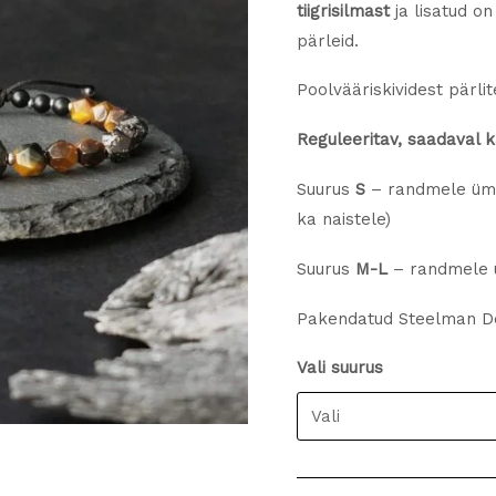
tiigrisilmast
ja lisatud o
pärleid.
Poolvääriskividest pärl
Reguleeritav, saadaval 
Suurus
S
– randmele ümb
ka naistele)
Suurus
M-L
– randmele 
Pakendatud Steelman De
Vali suurus