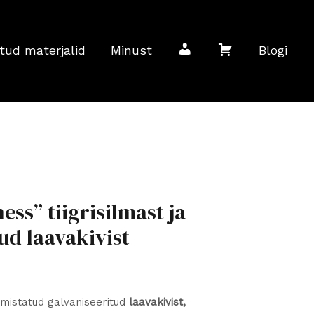
M
O
tud materjalid
Minust
Blogi
i
s
n
t
u
u
ess” tiigrisilmast ja
ud laavakivist
k
k
o
o
mistatud galvaniseeritud
laavakivist,