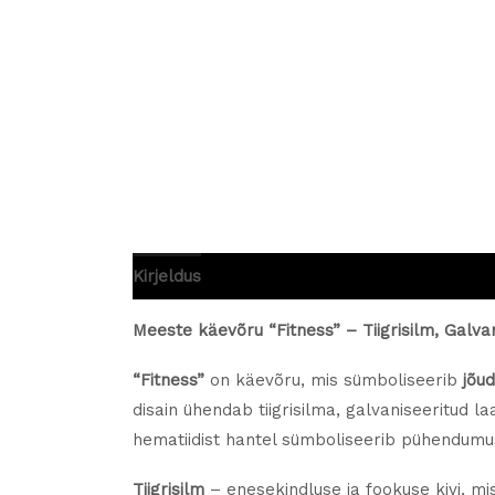
Kirjeldus
Lisainfo
Arvustused (0)
Meeste käevõru “Fitness” – Tiigrisilm, Galvan
“Fitness”
on käevõru, mis sümboliseerib
jõud
disain ühendab tiigrisilma, galvaniseeritud 
hematiidist hantel sümboliseerib pühendumu
Tiigrisilm
– enesekindluse ja fookuse kivi, mi