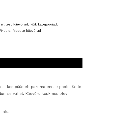
pärlitest käevõrud
,
Kõik kategooriad
,
/Hobid
,
Meeste käevõrud
ees, kes püüdleb parema enese poole. Selle
kendumise vahel. Käevõru keskmes olev
kaalu.