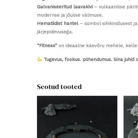
Galvaniseeritud laavakivi
– vulkaanilise pärit
modernse ja jõulise välimuse.
Hematiidist hantel
– sümbol sihikindlusest ja
järjepidevusega.
“Fitness”
on ideaalne käevõru mehele, kelle 
Tugevus, fookus. pühendumus. Sina juhid 
Seotud tooted