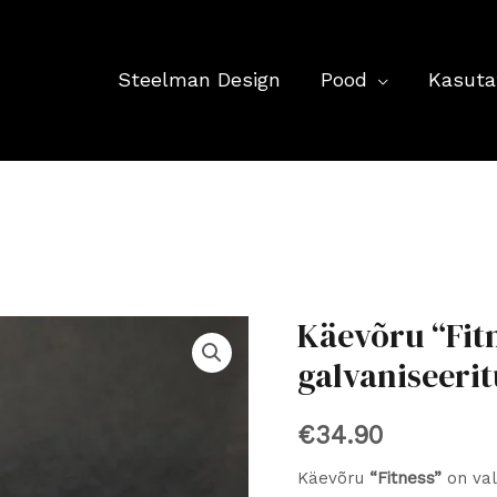
Steelman Design
Pood
Kasuta
Käevõru “Fitn
galvaniseerit
€
34.90
Käevõru
“Fitness”
on val