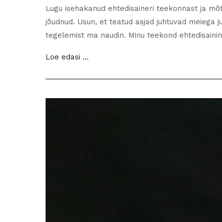
Lugu isehakanud ehtedisaineri teekonnast ja mõ
jõudnud. Usun, et teatud asjad juhtuvad meiega ju
tegelemist ma naudin. Minu teekond ehtedisainini
Miks
Loe edasi …
loon
ehteid
just
meestele?