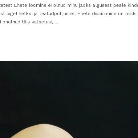
tetest Ehete loomine ei olnud minu jaoks algusest peale kin
st õigel hetkel ja teatudpõhjustel. Ehete disainimine on miski
 onolnud täis katsetusi, …