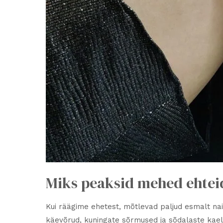
Miks peaksid mehed ehte
Kui räägime ehetest, mõtlevad paljud esmalt nais
käevõrud, kuningate sõrmused ja sõdalaste kael