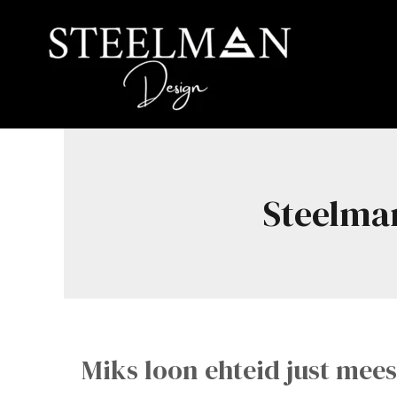
Skip
to
content
Steelman
Miks loon ehteid just mees