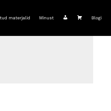
M
O
tud materjalid
Minust
Blogi
i
s
n
t
u
u
k
k
o
o