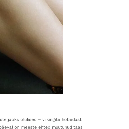
te jaoks olulised – viikingite hõbedast
napäeval on meeste ehted muutunud taas