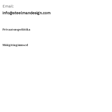
Email:
info@steelmandesign.com
Privaatsuspoliitika
Müügitingimused