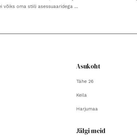
i võiks oma stiili asessuaaridega …
Asukoht
Tähe 26
Keila
Harjumaa
Jälgi meid