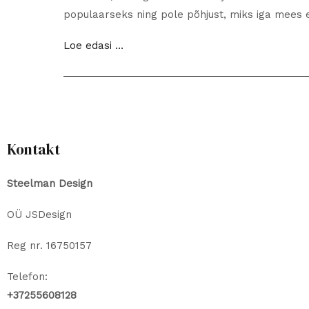
populaarseks ning pole põhjust, miks iga mees e
Miks
Loe edasi …
peaksid
mehed
ehteid
kandma?
Kontakt
Steelman Design
OÜ JSDesign
Reg nr. 16750157
Telefon:
+37255608128