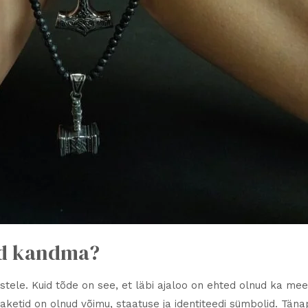
id kandma?
tele. Kuid tõde on see, et läbi ajaloo on ehted olnud ka mees
aketid on olnud võimu, staatuse ja identiteedi sümbolid. Tä