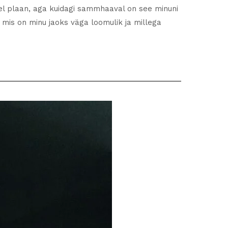
del plaan, aga kuidagi sammhaaval on see minuni
n
r
, mis on minu jaoks väga loomulik ja millega
t
v
o