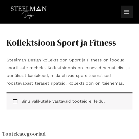
Skip
to
Main
content
Men
Kollektsioon Sport ja Fitness
Steelman Design kollektsioon Sport ja Fitness on loodud
sportlikule mehele. Kollektsioonis on erinevad hematiidist ja
oonüksist kaelakeed, mida ehivad sporditeemalised
roostevabast teraset ripatsid. Kollektsioon on täienemas.
Sinu valikutele vastavaid tooteid ei leidu.
Tootekategooriad