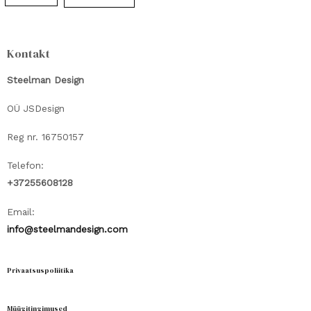
Kontakt
Steelman Design
OÜ JSDesign
Reg nr. 16750157
Telefon:
+37255608128
Email:
info@steelmandesign.com
Privaatsuspoliitika
Müügitingimused