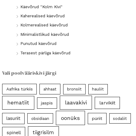
Käevõrud "Kolm Kivi"
Kaherealised käevõrud
Kolmerealised käevõrud
Minimalistlikud käevõrud
Punutud käevõrud
Terasest pärliga käevõrud
Vali poolvääriskivi järgi
Aafrika türkiis
ahhaat
bronsiit
hauliit
laavakivi
hematiit
larvikiit
jaspis
oonüks
lasuriit
püriit
obsidiaan
sodaliit
tiigrisilm
spinell