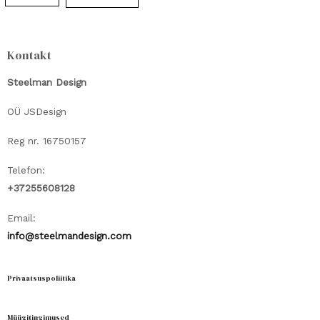
Kontakt
Steelman Design
OÜ JSDesign
Reg nr. 16750157
Telefon:
+37255608128
Email:
info@steelmandesign.com
Privaatsuspoliitika
Müügitingimused