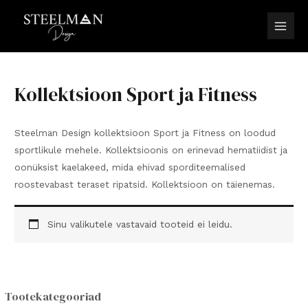
Skip
to
Main
content
Men
Kollektsioon Sport ja Fitness
Steelman Design kollektsioon Sport ja Fitness on loodud
sportlikule mehele. Kollektsioonis on erinevad hematiidist ja
oonüksist kaelakeed, mida ehivad sporditeemalised
roostevabast teraset ripatsid. Kollektsioon on täienemas.
Sinu valikutele vastavaid tooteid ei leidu.
Tootekategooriad