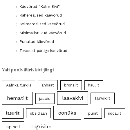
Käevõrud "Kolm Kivi"
Kaherealised käevõrud
Kolmerealised käevõrud
Minimalistlikud käevõrud
Punutud käevõrud
Terasest pärliga käevõrud
Vali poolvääriskivi järgi
Aafrika türkiis
ahhaat
bronsiit
hauliit
laavakivi
hematiit
larvikiit
jaspis
oonüks
lasuriit
püriit
obsidiaan
sodaliit
tiigrisilm
spinell