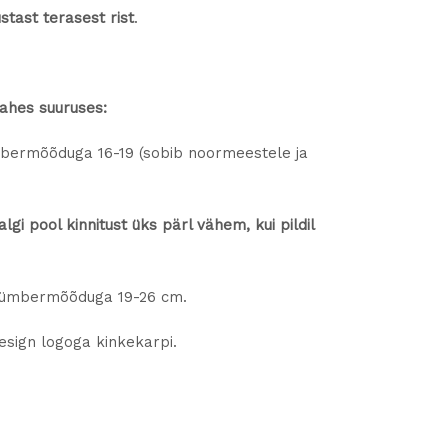
stast terasest rist
.
n
r
kahes suuruses:
t
v
ermõõduga 16-19 (sobib noormeestele ja
o
gi pool kinnitust üks pärl vähem, kui pildil
ümbermõõduga 19-26 cm.
sign logoga kinkekarpi.