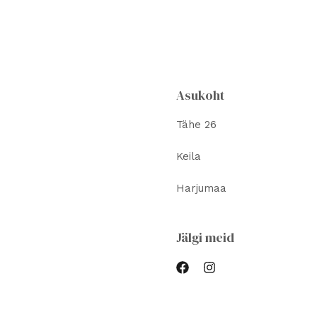
Valikuid
Valikuid
saab
saab
teha
teha
tootelehel.
tootelehel.
Asukoht
Tähe 26
Keila
Harjumaa
Jälgi meid