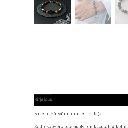
Kirjeldus
Lisainfo
Arvustused (0)
Meeste käevõru terasest ristiga.
Selle käevõru loomiseks on kasutatud kolme er