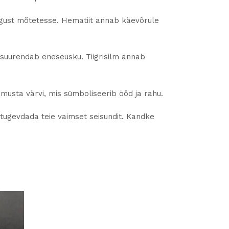
gust mõtetesse. Hematiit annab käevõrule
 suurendab eneseusku. Tiigrisilm annab
 musta värvi, mis sümboliseerib ööd ja rahu.
a tugevdada teie vaimset seisundit. Kandke