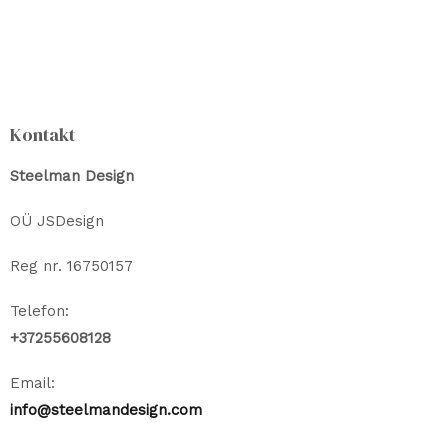
Valikuid
saab
teha
tootelehel.
Kontakt
Steelman Design
OÜ JSDesign
Reg nr. 16750157
Telefon:
+37255608128
Email:
info@steelmandesign.com