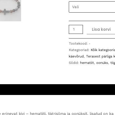
Meeste
Lisa korvi
käevõru
terasest
Tootekood:
-
ristiga
Kategooriad:
Kõik kategoori
kogus
käevõrud
,
Terasest pärliga 
Sildid:
hematiit
,
oonüks
,
tii
inevat kivi – hematiiti, tiigrisilma ja oonüksit, lisatud on ka