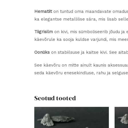
Hematiit
on tuntud oma maandavate omaduste
ka elegantse metallilise sära, mis lisab sell
Tiigrisilm
on kivi, mis sümboliseerib jõudu j
käevõrule ka sooja kuldse varjundi, mis mee
Oonüks
on stabiilsuse ja kaitse kivi. See ai
See käevõru on mitte ainult kaunis aksessuaa
seda käevõru enesekindluse, rahu ja selgus
Seotud tooted