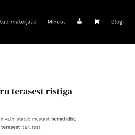
M
O
tud materjalid
Minust
Blogi
i
s
n
t
u
u
u terasest ristiga
k
k
on valmistatud mustast
hematiidist,
o
o
ja terasest
pärlitest.