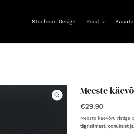
Steelman Design
Pood
Kasuta
Meeste käevõr
€
29.90
Meeste käevõru ristiga 
tiigrisilmast, oonüksist 