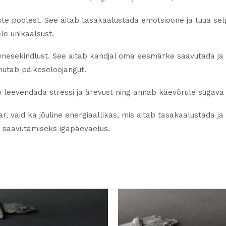
 poolest. See aitab tasakaalustada emotsioone ja tuua sel
ele unikaalsust.
a enesekindlust. See aitab kandjal oma eesmärke saavutada ja
nutab päikeseloojangut.
tab leevendada stressi ja ärevust ning annab käevõrule sügava
r, vaid ka jõuline energiaallikas, mis aitab tasakaalustada j
e saavutamiseks igapäevaelus.