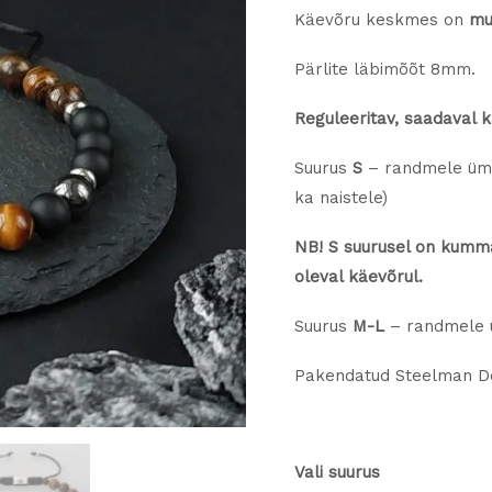
Käevõru keskmes on
mu
Pärlite läbimõõt 8mm.
Reguleeritav, saadaval 
Suurus
S
– randmele ümb
ka naistele)
NB! S suurusel on kummal
oleval käevõrul.
Suurus
M-L
– randmele 
Pakendatud Steelman De
Vali suurus