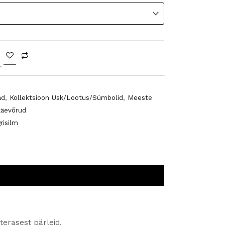
ad
,
Kollektsioon Usk/Lootus/Sümbolid
,
Meeste
käevõrud
grisilm
 terasest pärleid.