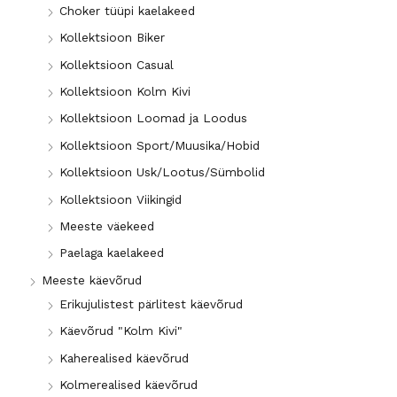
Choker tüüpi kaelakeed
l
a
Kollektsioon Biker
n
l
Kollektsioon Casual
e
n
h
e
Kollektsioon Kolm Kivi
i
h
Kollektsioon Loomad ja Loodus
n
i
Kollektsioon Sport/Muusika/Hobid
d
n
Kollektsioon Usk/Lootus/Sümbolid
d
Kollektsioon Viikingid
Meeste väekeed
Paelaga kaelakeed
Meeste käevõrud
Erikujulistest pärlitest käevõrud
Käevõrud "Kolm Kivi"
Kaherealised käevõrud
Kolmerealised käevõrud