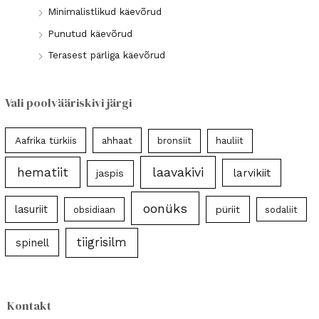
Minimalistlikud käevõrud
Punutud käevõrud
Terasest pärliga käevõrud
Vali poolvääriskivi järgi
Aafrika türkiis
ahhaat
bronsiit
hauliit
laavakivi
hematiit
larvikiit
jaspis
oonüks
lasuriit
püriit
obsidiaan
sodaliit
tiigrisilm
spinell
Kontakt