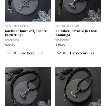
Kõik kategooriad
Kõik kategooriad
Kaelakee laavakivi ja suure
Kaelakee laavakivi ja Thori
keldi ristiga
haamriga
Hinnanguga
Hinnanguga
€
39.90
€
39.90
0
0
/
/
5
5
Lisa korvi
Lisa korvi