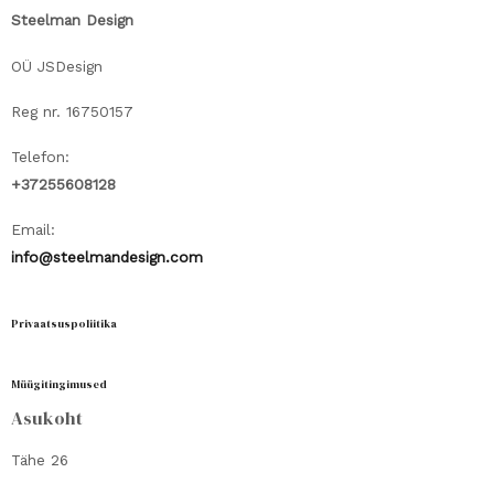
Steelman Design
OÜ JSDesign
Reg nr. 16750157
Telefon:
+37255608128
Email:
info@steelmandesign.com
Privaatsuspoliitika
Müügitingimused
Asukoht
Tähe 26