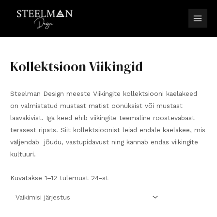
Skip
to
Main
content
Men
Kollektsioon Viikingid
Steelman Design meeste Viikingite kollektsiooni kaelakeed
on valmistatud mustast matist oonüksist või mustast
laavakivist. Iga keed ehib viikingite teemaline roostevabast
terasest ripats. Siit kollektsioonist leiad endale kaelakee, mis
väljendab jõudu, vastupidavust ning kannab endas viikingite
kultuuri.
Kuvatakse 1–12 tulemust 24-st