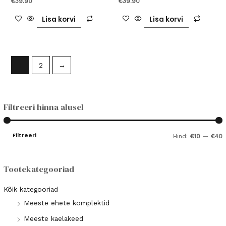
€
39.90
€
39.90
0
0
/
/
5
5
Lisa korvi
Lisa korvi
1
2
→
Filtreeri hinna alusel
Filtreeri
Hind:
€10
—
€40
i
a
n
k
Tootekategooriad
i
s
Kõik kategooriad
i
Meeste ehete komplektid
a
Meeste kaelakeed
a
a