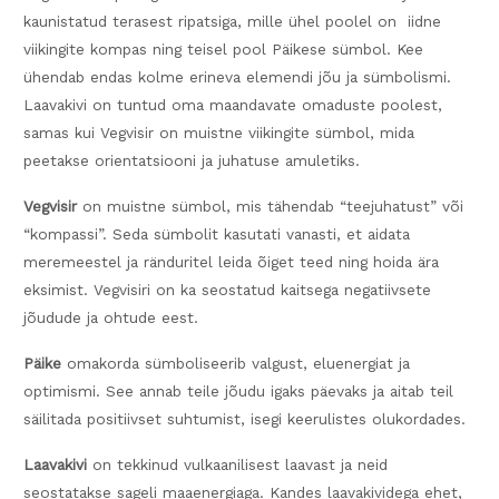
kaunistatud terasest ripatsiga, mille ühel poolel on iidne
viikingite kompas ning teisel pool Päikese sümbol. Kee
ühendab endas kolme erineva elemendi jõu ja sümbolismi.
Laavakivi on tuntud oma maandavate omaduste poolest,
samas kui Vegvisir on muistne viikingite sümbol, mida
peetakse orientatsiooni ja juhatuse amuletiks.
Vegvisir
on muistne sümbol, mis tähendab “teejuhatust” või
“kompassi”. Seda sümbolit kasutati vanasti, et aidata
meremeestel ja ränduritel leida õiget teed ning hoida ära
eksimist. Vegvisiri on ka seostatud kaitsega negatiivsete
jõudude ja ohtude eest.
Päike
omakorda sümboliseerib valgust, eluenergiat ja
optimismi. See annab teile jõudu igaks päevaks ja aitab teil
säilitada positiivset suhtumist, isegi keerulistes olukordades.
Laavakivi
on tekkinud vulkaanilisest laavast ja neid
seostatakse sageli maaenergiaga. Kandes laavakividega ehet,