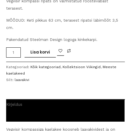
Vegvisir kompassi ripats on valmistatud roostevabast
terasest.
MÕÕDUD: Keti pikkus 63 cm, terasest ripatsi läbimõõt 3,5
cm.
Pakendatud Steelman Design logoga kinkekarpi.
Kaelakee
Lisa korvi
laavakivi
ja
Kategooriad:
Kõik kategooriad
,
Kollektsioon Viikingid
,
Meeste
ruumilise
kaelakeed
Vegvisir
Silt:
laavakivi
kompassiga
kogus
Kirjeldus
Arvustused (0)
Vegvisir kompassiga kaelakee koosneb laavakividest ja on