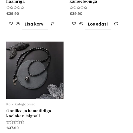
haamriga
kameeleoniga
Hinnanguga
Hinnanguga
€
39.90
€
39.90
0
0
/
/
5
5
Lisa korvi
Loe edasi
Kõik kategooriad
Oonüksi ja hematiidiga
kaelakee Jalgpall
Hinnanguga
€
37.90
0