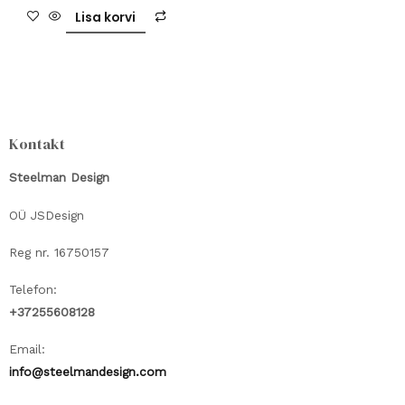
/
5
Lisa korvi
Kontakt
Steelman Design
OÜ JSDesign
Reg nr. 16750157
Telefon:
+37255608128
Email:
info@steelmandesign.com