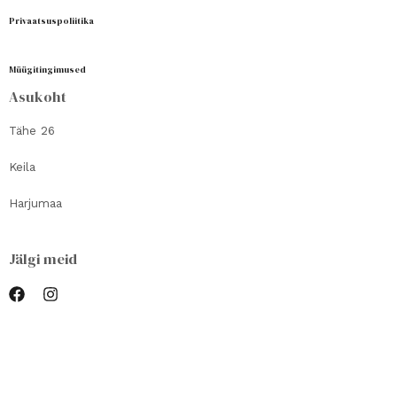
Privaatsuspoliitika
Müügitingimused
Asukoht
Tähe 26
Keila
Harjumaa
Jälgi meid