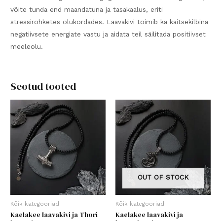
võite tunda end maandatuna ja tasakaalus, eriti
stressirohketes olukordades. Laavakivi toimib ka kaitsekilbina
negatiivsete energiate vastu ja aidata teil säilitada positiivset
meeleolu.
Seotud tooted
OUT OF STOCK
Kõik kategooriad
Kõik kategooriad
Kaelakee laavakivi ja Thori
Kaelakee laavakivi ja