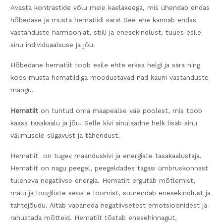
Avasta kontrastide võlu meie kaelakeega, mis ühendab endas
hõbedase ja musta hematiidi sära! See ehe kannab endas
vastanduste harmooniat, stiili ja enesekindlust, tuues esile
sinu individuaalsuse ja jõu.
Hõbedane hematiit toob esile ehte erksa helgi ja sära ning
koos musta hematiidiga moodustavad nad kauni vastanduste
mängu.
Hematiit
on tuntud oma maapealse väe poolest, mis toob
kaasa tasakaalu ja jõu. Selle kivi ainulaadne helk lisab sinu
välimusele sügavust ja tähendust.
Hematiit on tugev maanduskivi ja energiate tasakaalustaja.
Hematiit on nagu peegel, peegeldades tagasi ümbruskonnast
tuleneva negatiivse energia. Hematiit ergutab mõtlemist,
mälu ja loogiliste seoste loomist, suurendab enesekindlust ja
tahtejõudu. Aitab vabaneda negatiivsetest emotsioonidest ja
rahustada mõtteid. Hematiit tõstab enesehinnagut,