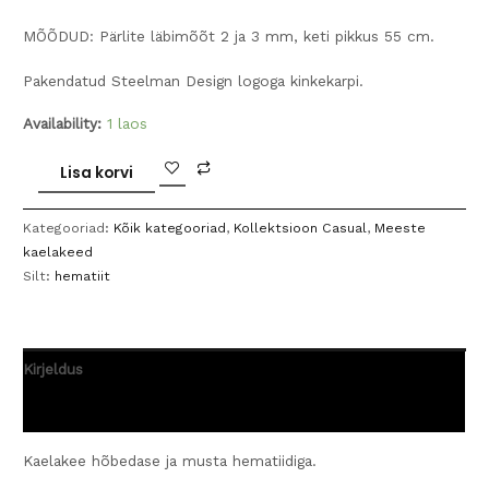
MÕÕDUD: Pärlite läbimõõt 2 ja 3 mm, keti pikkus 55 cm.
Pakendatud Steelman Design logoga kinkekarpi.
Availability:
1 laos
Kaelakee
Lisa korvi
hõbedase
ja
Kategooriad:
Kõik kategooriad
,
Kollektsioon Casual
,
Meeste
musta
kaelakeed
hematiidiga
Silt:
hematiit
kogus
Kirjeldus
Arvustused (0)
Kaelakee hõbedase ja musta hematiidiga.