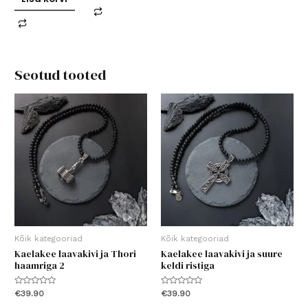
Seotud tooted
Kõik kategooriad
Kõik kategooriad
Kaelakee laavakivi ja Thori
Kaelakee laavakivi ja suure
haamriga 2
keldi ristiga
Hinnanguga
Hinnanguga
€
39.90
€
39.90
0
0
/
/