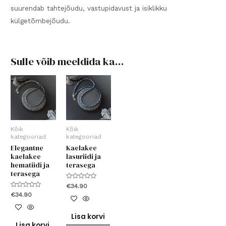
suurendab tahtejõudu, vastupidavust ja isiklikku
külgetõmbejõudu.
Sulle võib meeldida ka…
Kõik
Kõik
kategooriad
kategooriad
Elegantne
Kaelakee
kaelakee
lasuriidi ja
hematiidi ja
terasega
terasega
Hinnanguga
€
34.90
0
Hinnanguga
€
34.90
/
0
5
/
5
Lisa korvi
Lisa korvi