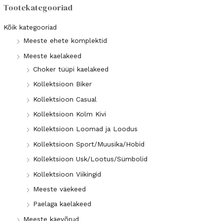
n
k
Tootekategooriad
i
s
Kõik kategooriad
i
Meeste ehete komplektid
a
Meeste kaelakeed
a
a
Choker tüüpi kaelakeed
l
a
Kollektsioon Biker
n
l
Kollektsioon Casual
e
n
h
e
Kollektsioon Kolm Kivi
i
h
Kollektsioon Loomad ja Loodus
n
i
Kollektsioon Sport/Muusika/Hobid
d
n
Kollektsioon Usk/Lootus/Sümbolid
d
Kollektsioon Viikingid
Meeste väekeed
Paelaga kaelakeed
Meeste käevõrud