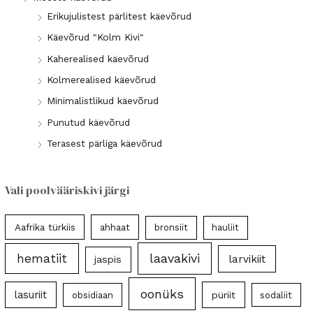
Erikujulistest pärlitest käevõrud
Käevõrud "Kolm Kivi"
Kaherealised käevõrud
Kolmerealised käevõrud
Minimalistlikud käevõrud
Punutud käevõrud
Terasest pärliga käevõrud
Vali poolvääriskivi järgi
Aafrika türkiis
ahhaat
bronsiit
hauliit
laavakivi
hematiit
larvikiit
jaspis
oonüks
lasuriit
püriit
obsidiaan
sodaliit