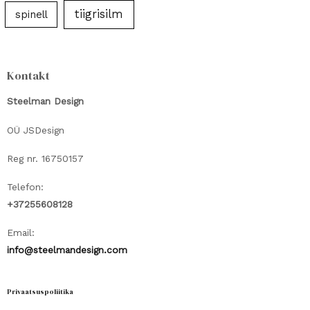
tiigrisilm
spinell
Kontakt
Steelman Design
OÜ JSDesign
Reg nr. 16750157
Telefon:
+37255608128
Email:
info@steelmandesign.com
Privaatsuspoliitika