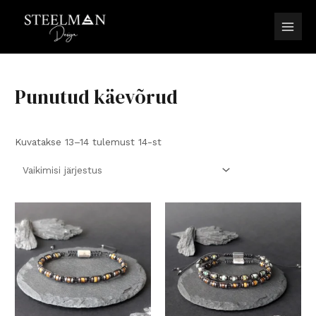
Skip
to
Main
content
Men
Punutud käevõrud
Kuvatakse 13–14 tulemust 14-st