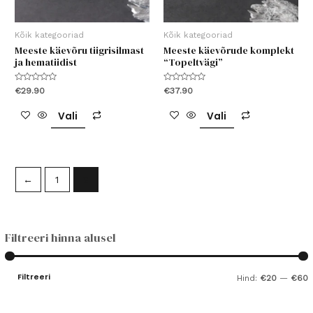
Kõik kategooriad
Kõik kategooriad
Meeste käevõru tiigrisilmast
Meeste käevõrude komplekt
ja hematiidist
“Topeltvägi”
Hinnanguga
Hinnanguga
€
29.90
€
37.90
0
0
/
/
Sellel
Sellel
5
5
Vali
Vali
tootel
tootel
on
on
mitu
mitu
varianti.
varianti.
←
1
2
Valikuid
Valikuid
saab
saab
teha
teha
Filtreeri hinna alusel
tootelehel.
tootelehel.
Filtreeri
Hind:
€20
—
€60
i
a