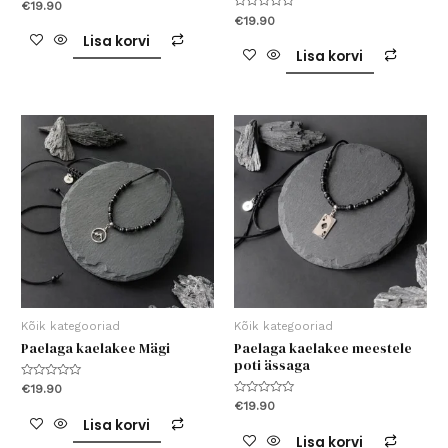
Hinnanguga
€
19.90
0
Hinnanguga
€
19.90
/
0
5
Lisa korvi
/
5
Lisa korvi
Kõik kategooriad
Kõik kategooriad
Paelaga kaelakee Mägi
Paelaga kaelakee meestele
poti ässaga
Hinnanguga
€
19.90
0
Hinnanguga
€
19.90
/
0
5
Lisa korvi
/
5
Lisa korvi