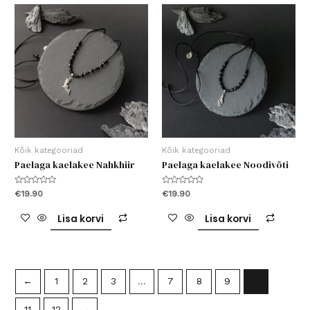
Kõik kategooriad
Kõik kategooriad
Paelaga kaelakee Nahkhiir
Paelaga kaelakee Noodivõti
Hinnanguga
Hinnanguga
€
19.90
€
19.90
0
0
/
/
5
5
Lisa korvi
Lisa korvi
←
1
2
3
…
7
8
9
10
11
12
→