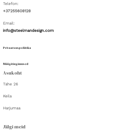
Telefon:
+37255608128
Email:
info@steelmandesign.com
Privaatsuspoliitika
Müügitingimused
Asukoht
Tähe 26
Keila
Harjumaa
Jälgi meid