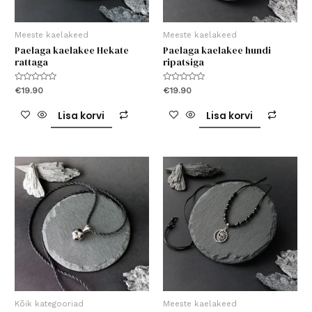
Meeste kaelakeed
Meeste kaelakeed
Paelaga kaelakee Hekate
Paelaga kaelakee hundi
rattaga
ripatsiga
Hinnanguga
Hinnanguga
€
19.90
€
19.90
0
0
/
/
5
5
Lisa korvi
Lisa korvi
Kõik kategooriad
Meeste kaelakeed