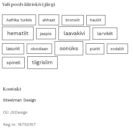
Vali poolvääriskivi järgi
Aafrika türkiis
ahhaat
bronsiit
hauliit
laavakivi
hematiit
larvikiit
jaspis
oonüks
lasuriit
püriit
obsidiaan
sodaliit
tiigrisilm
spinell
Kontakt
Steelman Design
OÜ JSDesign
Reg nr. 16750157