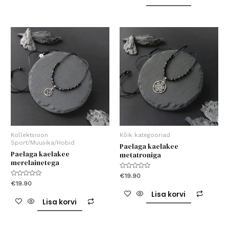
Kollektsioon
Kõik kategooriad
Sport/Muusika/Hobid
Paelaga kaelakee
Paelaga kaelakee
metatroniga
merelainetega
Hinnanguga
€
19.90
0
Hinnanguga
€
19.90
/
0
5
Lisa korvi
/
5
Lisa korvi