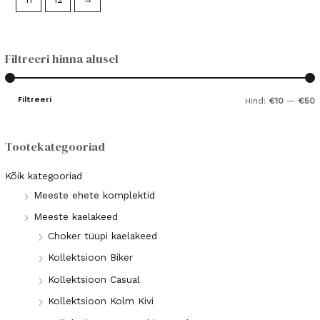
Filtreeri hinna alusel
Filtreeri
Hind:
€10
—
€50
i
a
n
k
Tootekategooriad
i
s
Kõik kategooriad
i
Meeste ehete komplektid
a
Meeste kaelakeed
a
a
Choker tüüpi kaelakeed
l
a
Kollektsioon Biker
n
l
Kollektsioon Casual
e
n
h
e
Kollektsioon Kolm Kivi
i
h