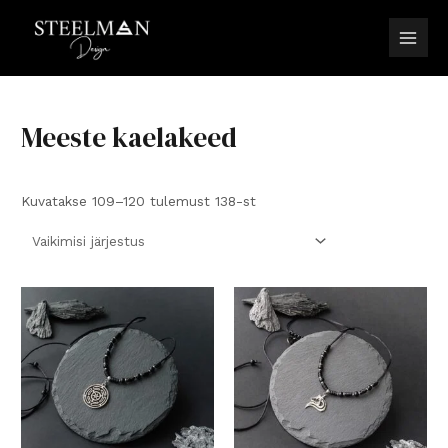
Skip
to
Main
content
Men
Meeste kaelakeed
Kuvatakse 109–120 tulemust 138-st