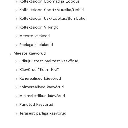
Kollektsioon Loomad ja Loodus
n
i
Kollektsioon Sport/Muusika/Hobid
d
n
Kollektsioon Usk/Lootus/Sümbolid
d
Kollektsioon Viikingid
Meeste väekeed
Paelaga kaelakeed
Meeste käevõrud
Erikujulistest pärlitest käevõrud
Käevõrud "Kolm Kivi"
Kaherealised käevõrud
Kolmerealised käevõrud
Minimalistlikud käevõrud
Punutud käevõrud
Terasest pärliga käevõrud