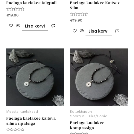
Paelaga kaelakee Jalgpall
Paelaga kaelakee Kaitsev
Silm
Hinnanguga
€
19.90
0
Hinnanguga
€
19.90
/
0
5
Lisa korvi
/
5
Lisa korvi
Meeste kaelakeed
Kollektsioon
Sport/Muusika/Hobid
Paelaga kaelakee kaitsva
Paelaga kaelakee
silma ripatsiga
kompassiga