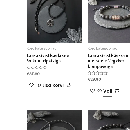
Kõik kategooriad
Kõik kategooriad
Laavakivist kaelakee
Laavakivist käevõru
Valknut ripatsiga
meestele Vegvisir
kompassiga
Hinnanguga
€
37.90
0
Hinnanguga
€
29.90
/
0
5
Lisa korvi
/
Sell
5
Vali
toot
on
mitu
varia
Vali