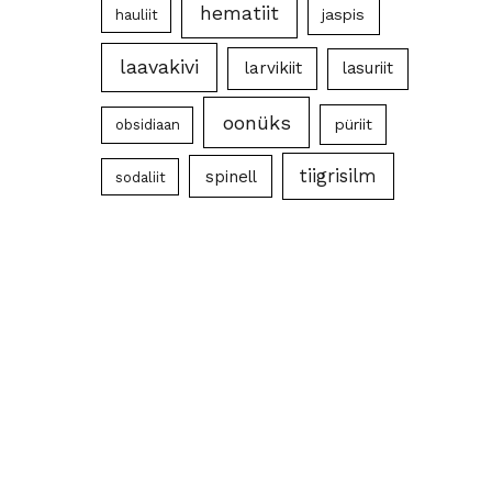
hematiit
jaspis
hauliit
laavakivi
larvikiit
lasuriit
oonüks
püriit
obsidiaan
tiigrisilm
spinell
sodaliit