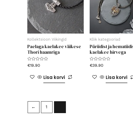
toot
Kollektsioon Viikingid
Kõik kategooriad
Paelaga kaelakee väikese
Püriidist ja hematiidi
Thori haamriga
kaelakee hirvega
Hinnanguga
Hinnanguga
€
19.90
€
39.90
0
0
/
/
5
5
Lisa korvi
Lisa korvi
←
1
2