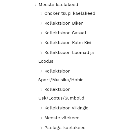
Meeste kaelakeed
a
a
Choker tüüpi kaelakeed
l
a
Kollektsioon Biker
n
l
Kollektsioon Casual
e
n
h
e
Kollektsioon Kolm Kivi
i
h
Kollektsioon Loomad ja
n
i
Loodus
d
n
Kollektsioon
d
Sport/Muusika/Hobid
Kollektsioon
Usk/Lootus/Sümbolid
Kollektsioon Viikingid
Meeste väekeed
Paelaga kaelakeed