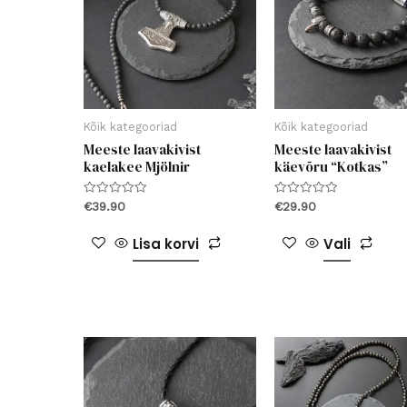
saa
teha
toot
Kõik kategooriad
Kõik kategooriad
Meeste laavakivist
Meeste laavakivist
kaelakee Mjölnir
käevõru “Kotkas”
Hinnanguga
Hinnanguga
€
39.90
€
29.90
0
0
/
/
Sell
5
5
Lisa korvi
Vali
toot
on
mitu
varia
Vali
saa
teha