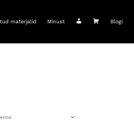
M
O
tud materjalid
Minust
Blogi
i
s
n
t
u
u
k
k
o
o