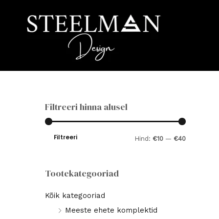
Skip
to
content
Filtreeri hinna alusel
Filtreeri
M
M
Hind:
€10
—
€40
i
a
n
k
Tootekategooriad
i
s
Kõik kategooriad
m
i
Meeste ehete komplektid
a
m