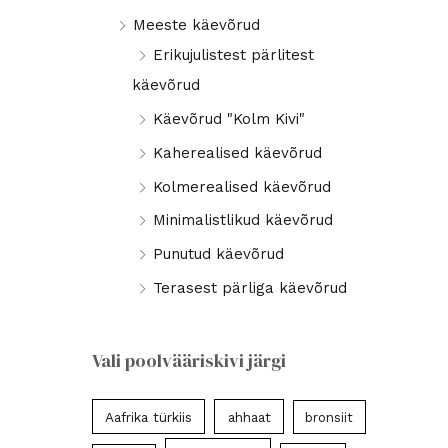
Meeste käevõrud
Erikujulistest pärlitest
käevõrud
Käevõrud "Kolm Kivi"
Kaherealised käevõrud
Kolmerealised käevõrud
Minimalistlikud käevõrud
Punutud käevõrud
Terasest pärliga käevõrud
Vali poolvääriskivi järgi
Aafrika türkiis
ahhaat
bronsiit